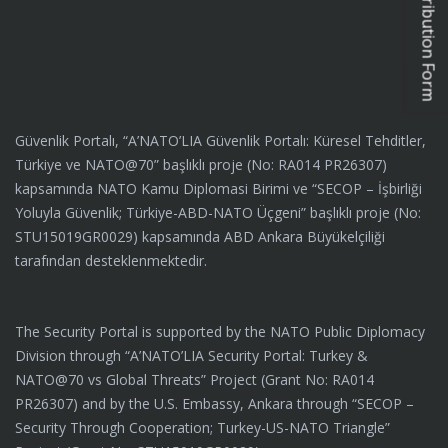
Güvenlik Portalı, “A’NATO’LIA Güvenlik Portalı: Küresel Tehditler,
Türkiye ve NATO@70” başlıklı proje (No: RA014 PR26307)
kapsamında NATO Kamu Diplomasi Birimi ve “SECOP – İşbirliği
Yoluyla Güvenlik; Türkiye-ABD-NATO Üçgeni” başlıklı proje (No:
STU15019GR0029) kapsamında ABD Ankara Büyükelçiliği
tarafından desteklenmektedir.
The Security Portal is supported by the NATO Public Diplomacy
Division through “A’NATO’LIA Security Portal: Turkey &
NATO@70 vs Global Threats” Project (Grant No: RA014
PR26307) and by the U.S. Embassy, Ankara through “SECOP –
Security Through Cooperation; Turkey-US-NATO Triangle”