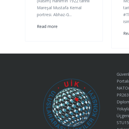
(Rasim) Hanım’ın 1922 tarihli
Mc
Mareşal Mustafa Kemal
tari
portresi. Abhaz-G...
#T
isi
Read more
Re
Güvenl
Portalı
NATO@7
PR263
Diplom
Yoluyl
Üçgeni”
STU15