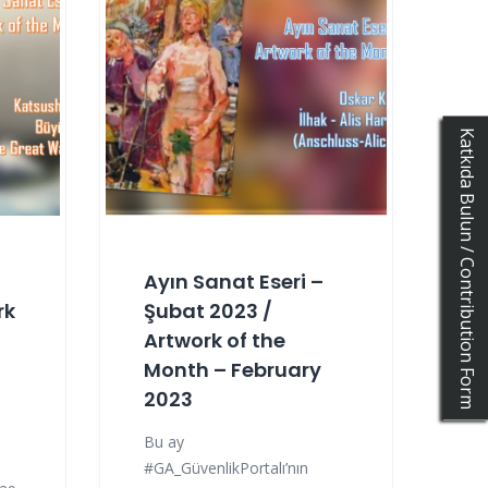
Katkıda Bulun / Contribution Form
Ayın Sanat Eseri –
rk
Şubat 2023 /
Artwork of the
Month – February
2023
Bu ay
#GA_GüvenlikPortalı’nın