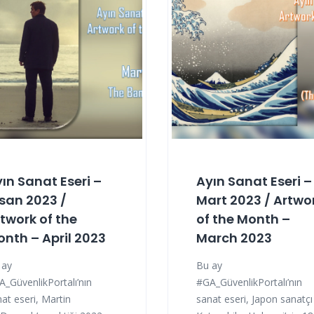
ın Sanat Eseri –
Ayın Sanat Eseri –
san 2023 /
Mart 2023 / Artwo
twork of the
of the Month –
nth – April 2023
March 2023
 ay
Bu ay
_GüvenlikPortalı’nın
#GA_GüvenlikPortalı’nın
at eseri, Martin
sanat eseri, Japon sanatçı