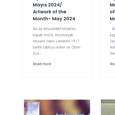
Mayıs 2024/
Ma
Artwork of the
of
Month- May 2024
M
Bu ay #GüvenlikPortalı’nın
Bu
kapak resmi, Avusturyalı
ka
ressam Hans Larwin’in 1917
Si
tarihli tablosu Asker ve Ölüm
As
(Sol...
Ved
Read more
Re