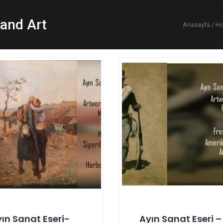
 and Art
Anasayfa / H
ın Sanat Eseri-
Ayın Sanat Eseri –