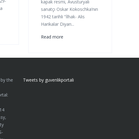
29-
kapak resmi, Avusturyalı
ga
sanatçı Oskar Kokoschka’nın
1942 tarihli “İlhak- Alis
Harikalar Diyarı...
Read more
 by the
Tweets by guvenlikportali
n
tal:
014
sy,
ty
S-