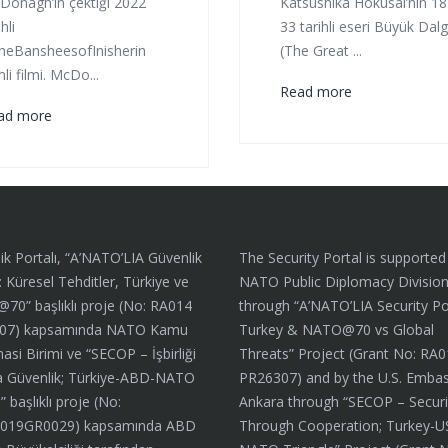
Donagh’ın çektiği 2022
Katsushika Hokusai’nin 18
hli
33 tarihli eseri Büyük Dal
heBansheesofInisherin
(The Great ...
mli filmi. McDo...
Read more
ad more
ik Portalı, “A’NATO’LIA Güvenlik
The Security Portal is supported
: Küresel Tehditler, Türkiye ve
NATO Public Diplomacy Divisio
0” başlıklı proje (No: RA014
through “A’NATO’LIA Security Por
07) kapsamında NATO Kamu
Turkey & NATO@70 vs Global
asi Birimi ve “SECOP – İşbirliği
Threats” Project (Grant No: RA
a Güvenlik; Türkiye-ABD-NATO
PR26307) and by the U.S. Embas
 başlıklı proje (No:
Ankara through “SECOP – Securi
019GR0029) kapsamında ABD
Through Cooperation; Turkey-U