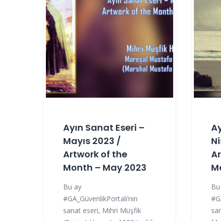
Ayın Sanat Eseri –
Ay
Mayıs 2023 /
Ni
Artwork of the
Ar
Month – May 2023
Mo
Bu ay
Bu
#GA_GüvenlikPortalı’nın
#GA
sanat eseri, Mihri Müşfik
san