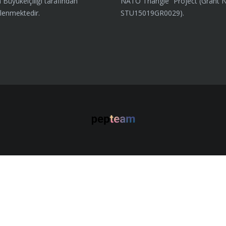
 Büyükelçiliği tarafından
NATO Triangle” Project (Grant 
lenmektedir.
STU15019GR0029).