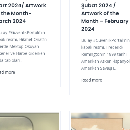
rt 2024/ Artwork
Şubat 2024 /
 the Month-
Artwork of the
arch 2024
Month – February
2024
 ay #GüvenlikPortalı’nın
pak resmi, Hikmet Onat’ın
Bu ay #GüvenlikPortalı’nın
perde Mektup Okuyan
kapak resmi, Frederick
kerler ve Harbe Giderken
Remington’ın 1899 tarihli
a tabloları...
Amerikan Askeri -İspanyol
Amerikan Savaşı i...
ad more
Read more