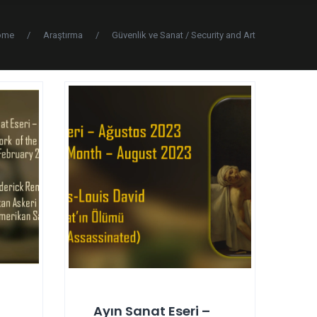
ome
/
Araştırma
/
Güvenlik ve Sanat / Security and Art
Ayın Sanat Eseri –