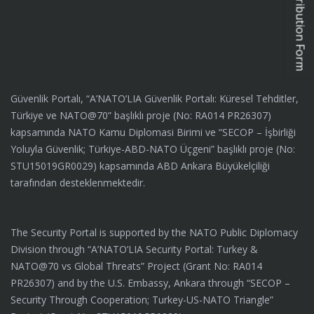
Güvenlik Portalı, “A’NATO’LIA Güvenlik Portalı: Küresel Tehditler,
Türkiye ve NATO@70” başlıklı proje (No: RA014 PR26307)
kapsamında NATO Kamu Diplomasi Birimi ve “SECOP – İşbirliği
Yoluyla Güvenlik; Türkiye-ABD-NATO Üçgeni” başlıklı proje (No:
STU15019GR0029) kapsamında ABD Ankara Büyükelçiliği
tarafından desteklenmektedir.
The Security Portal is supported by the NATO Public Diplomacy
Division through “A’NATO’LIA Security Portal: Turkey &
NATO@70 vs Global Threats” Project (Grant No: RA014
PR26307) and by the U.S. Embassy, Ankara through “SECOP –
Security Through Cooperation; Turkey-US-NATO Triangle”