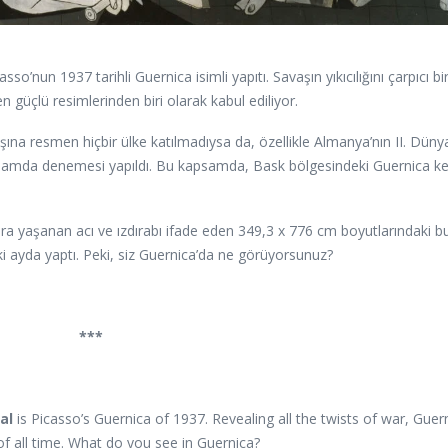
sso’nun 1937 tarihli Guernica isimli yapıtı. Savaşın yıkıcılığını çarpıcı bi
güçlü resimlerinden biri olarak kabul ediliyor.
şına resmen hiçbir ülke katılmadıysa da, özellikle Almanya’nın II. Düny
r anlamda denemesi yapıldı. Bu kapsamda, Bask bölgesindeki Guernica ke
yaşanan acı ve ızdırabı ifade eden 349,3 x 776 cm boyutlarındaki b
i ayda yaptı. Peki, siz Guernica’da ne görüyorsunuz?
***
al
is Picasso’s Guernica of 1937. Revealing all the twists of war, Guern
f all time. What do you see in Guernica?