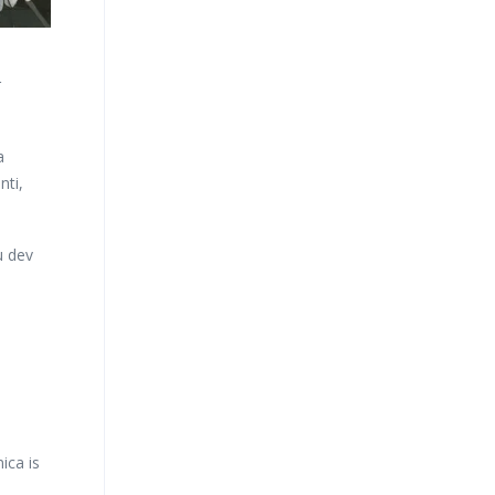
r
a
nti,
u dev
ica is