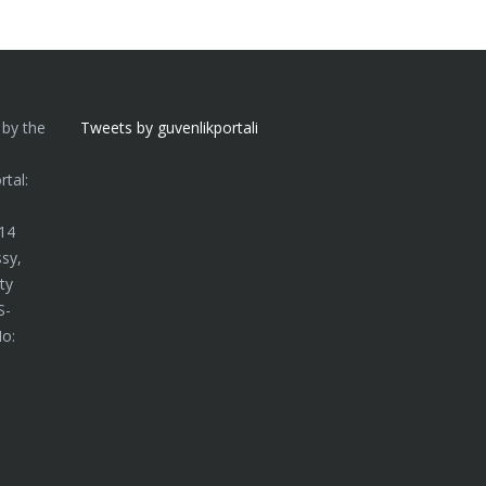
 by the
Tweets by guvenlikportali
n
tal:
014
sy,
ty
S-
No: