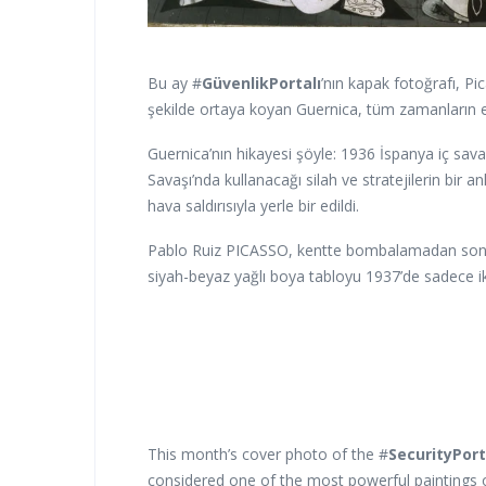
Bu ay #
GüvenlikPortalı
’nın kapak fotoğrafı, Pica
şekilde ortaya koyan Guernica, tüm zamanların en 
Guernica’nın hikayesi şöyle: 1936 İspanya iç sava
Savaşı’nda kullanacağı silah ve stratejilerin bi
hava saldırısıyla yerle bir edildi.
Pablo Ruiz PICASSO, kentte bombalamadan sonra 
siyah-beyaz yağlı boya tabloyu 1937’de sadece ik
This month’s cover photo of the #
SecurityPort
considered one of the most powerful paintings o