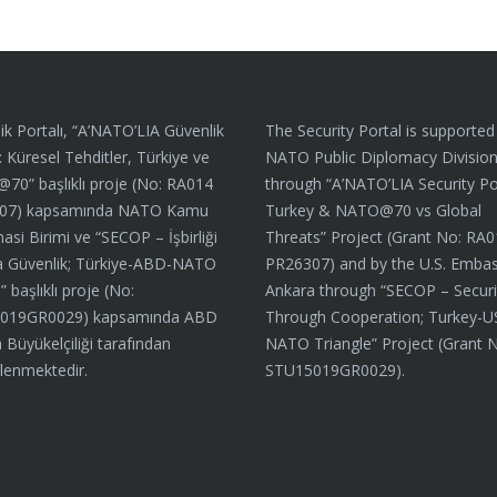
ik Portalı, “A’NATO’LIA Güvenlik
The Security Portal is supported
: Küresel Tehditler, Türkiye ve
NATO Public Diplomacy Divisio
0” başlıklı proje (No: RA014
through “A’NATO’LIA Security Por
07) kapsamında NATO Kamu
Turkey & NATO@70 vs Global
asi Birimi ve “SECOP – İşbirliği
Threats” Project (Grant No: RA
a Güvenlik; Türkiye-ABD-NATO
PR26307) and by the U.S. Embas
 başlıklı proje (No:
Ankara through “SECOP – Securi
019GR0029) kapsamında ABD
Through Cooperation; Turkey-U
 Büyükelçiliği tarafından
NATO Triangle” Project (Grant 
lenmektedir.
STU15019GR0029).