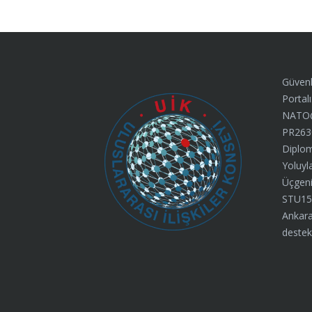
Güvenl
Portalı
NATO@7
PR263
Diplom
Yoluyl
Üçgeni”
STU15
Ankara
destek