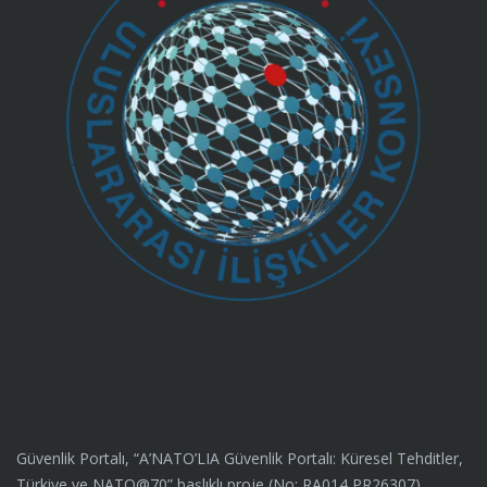
Güvenlik Portalı, “A’NATO’LIA Güvenlik Portalı: Küresel Tehditler,
Türkiye ve NATO@70” başlıklı proje (No: RA014 PR26307)