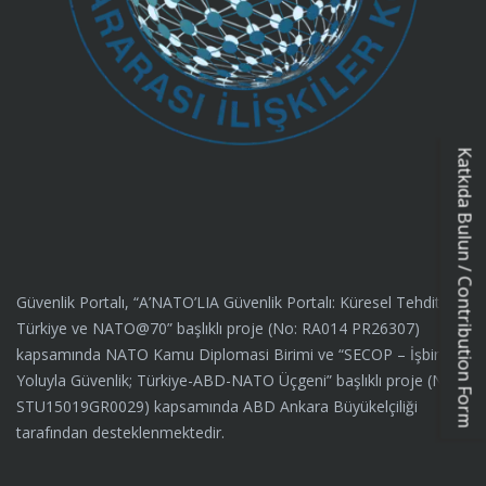
Katkıda Bulun / Contribution Form
Güvenlik Portalı, “A’NATO’LIA Güvenlik Portalı: Küresel Tehditler,
Türkiye ve NATO@70” başlıklı proje (No: RA014 PR26307)
kapsamında NATO Kamu Diplomasi Birimi ve “SECOP – İşbirliği
Yoluyla Güvenlik; Türkiye-ABD-NATO Üçgeni” başlıklı proje (No:
STU15019GR0029) kapsamında ABD Ankara Büyükelçiliği
tarafından desteklenmektedir.