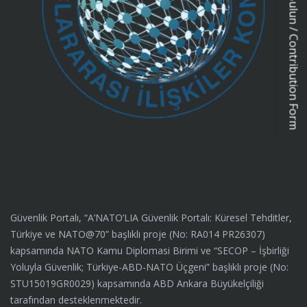
Katkıda Bulun / Contribution Form
Güvenlik Portalı, “A’NATO’LIA Güvenlik Portalı: Küresel Tehditler,
Türkiye ve NATO@70” başlıklı proje (No: RA014 PR26307)
kapsamında NATO Kamu Diplomasi Birimi ve “SECOP – İşbirliği
Yoluyla Güvenlik; Türkiye-ABD-NATO Üçgeni” başlıklı proje (No:
STU15019GR0029) kapsamında ABD Ankara Büyükelçiliği
tarafından desteklenmektedir.