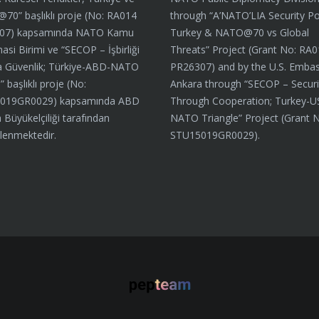
0” başlıklı proje (No: RA014
through “A’NATO’LIA Security Por
07) kapsamında NATO Kamu
Turkey & NATO@70 vs Global
asi Birimi ve “SECOP – İşbirliği
Threats” Project (Grant No: RA
a Güvenlik; Türkiye-ABD-NATO
PR26307) and by the U.S. Embas
 başlıklı proje (No:
Ankara through “SECOP – Securi
019GR0029) kapsamında ABD
Through Cooperation; Turkey-U
 Büyükelçiliği tarafından
NATO Triangle” Project (Grant 
lenmektedir.
STU15019GR0029).