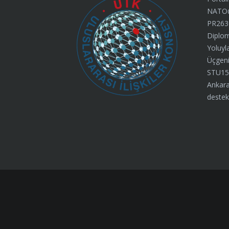
NATO@7
PR263
Diplom
Yoluyl
Üçgeni”
STU15
Ankara
destek