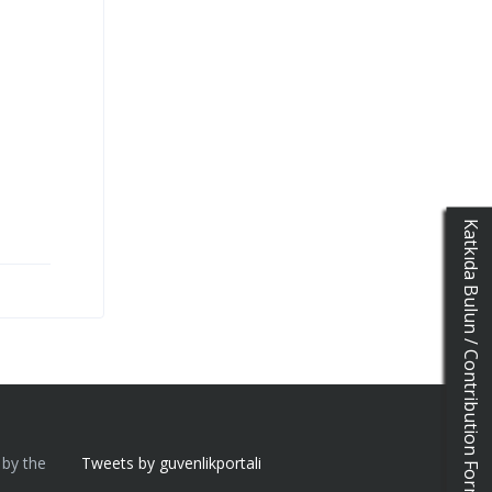
Katkıda Bulun / Contribution Form
 by the
Tweets by guvenlikportali
n