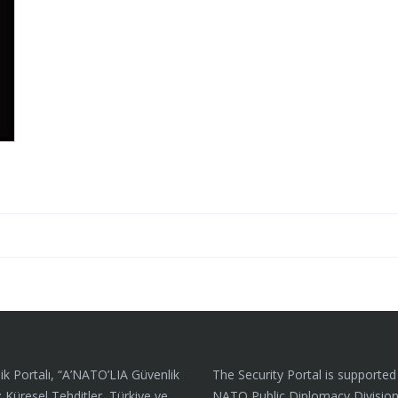
ik Portalı, “A’NATO’LIA Güvenlik
The Security Portal is supported
: Küresel Tehditler, Türkiye ve
NATO Public Diplomacy Divisio