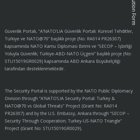
Güvenlik Portalı, “A’NATO’LIA Güvenlik Portalı: Küresel Tehditler,
Türkiye ve NATO@70” başlıklı proje (No: RA014 PR26307)
kapsamında NATO Kamu Diplomasi Birimi ve “SECOP – İşbirliği
Yoluyla Güvenlik; Türkiye-ABD-NATO Üçgeni” başlıklı proje (No:
STU15019GR0029) kapsamında ABD Ankara Büyükelçiliği
tarafından desteklenmektedir.
The Security Portal is supported by the NATO Public Diplomacy
Division through “A’NATO’LIA Security Portal: Turkey &
NATO@70 vs Global Threats” Project (Grant No: RA014
PR26307) and by the U.S. Embassy, Ankara through “SECOP –
Security Through Cooperation; Turkey-US-NATO Triangle”
Project (Grant No: STU15019GR0029).