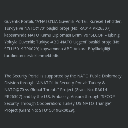
Güvenlik Portalı, “A’NATO’LIA Güvenlik Portalı: Küresel Tehditler,
Türkiye ve NATO@70” başlıklı proje (No: RA014 PR26307)
kapsamında NATO Kamu Diplomasi Birimi ve “SECOP – İşbirliği
Yoluyla Güvenlik; Türkiye-ABD-NATO Üçgeni” başlıklı proje (No:
STU15019GR0029) kapsamında ABD Ankara Büyükelçiliği
tarafından desteklenmektedir.
The Security Portal is supported by the NATO Public Diplomacy
Division through “A’NATO’LIA Security Portal: Turkey &
NATO@70 vs Global Threats” Project (Grant No: RA014
PR26307) and by the U.S. Embassy, Ankara through “SECOP –
Security Through Cooperation; Turkey-US-NATO Triangle”
Project (Grant No: STU15019GR0029).