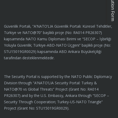
Güvenlik Portalı, “A’NATO’LIA Güvenlik Portalı: Küresel Tehditler,
Türkiye ve NATO@70” başlıklı proje (No: RA014 PR26307)
kapsamında NATO Kamu Diplomasi Birimi ve “SECOP – İşbirliği
Yoluyla Güvenlik; Türkiye-ABD-NATO Üçgeni” başlıklı proje (No:
STU15019GR0029) kapsamında ABD Ankara Büyükelçiliği
tarafından desteklenmektedir.
The Security Portal is supported by the NATO Public Diplomacy
Division through “A’NATO’LIA Security Portal: Turkey &
NATO@70 vs Global Threats” Project (Grant No: RA014
PR26307) and by the U.S. Embassy, Ankara through “SECOP –
Security Through Cooperation; Turkey-US-NATO Triangle”
Project (Grant No: STU15019GR0029).