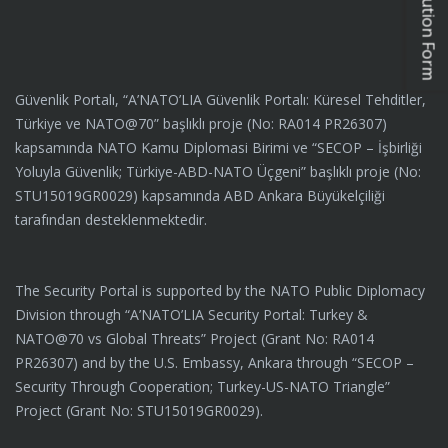
Güvenlik Portalı, “A’NATO’LIA Güvenlik Portalı: Küresel Tehditler,
Türkiye ve NATO@70” başlıklı proje (No: RA014 PR26307)
kapsamında NATO Kamu Diplomasi Birimi ve “SECOP – İşbirliği
Yoluyla Güvenlik; Türkiye-ABD-NATO Üçgeni” başlıklı proje (No:
STU15019GR0029) kapsamında ABD Ankara Büyükelçiliği
tarafından desteklenmektedir.
The Security Portal is supported by the NATO Public Diplomacy
Division through “A’NATO’LIA Security Portal: Turkey &
NATO@70 vs Global Threats” Project (Grant No: RA014
PR26307) and by the U.S. Embassy, Ankara through “SECOP –
Security Through Cooperation; Turkey-US-NATO Triangle”
Project (Grant No: STU15019GR0029).