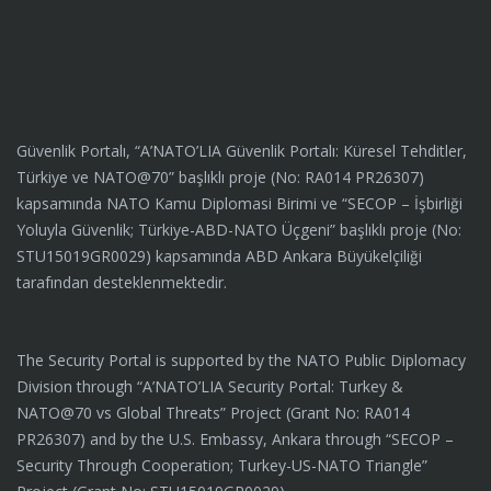
Güvenlik Portalı, “A’NATO’LIA Güvenlik Portalı: Küresel Tehditler,
Türkiye ve NATO@70” başlıklı proje (No: RA014 PR26307)
kapsamında NATO Kamu Diplomasi Birimi ve “SECOP – İşbirliği
Yoluyla Güvenlik; Türkiye-ABD-NATO Üçgeni” başlıklı proje (No:
STU15019GR0029) kapsamında ABD Ankara Büyükelçiliği
tarafından desteklenmektedir.
The Security Portal is supported by the NATO Public Diplomacy
Division through “A’NATO’LIA Security Portal: Turkey &
NATO@70 vs Global Threats” Project (Grant No: RA014
PR26307) and by the U.S. Embassy, Ankara through “SECOP –
Security Through Cooperation; Turkey-US-NATO Triangle”