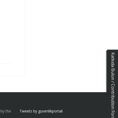
Katkıda Bulun / Contribution Form
 by the
Tweets by guvenlikportali
n