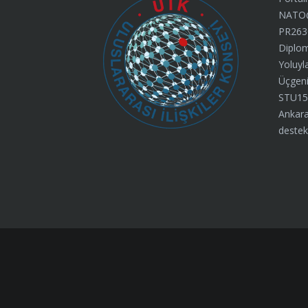
NATO@7
PR263
Diplom
Yoluyl
Üçgeni”
STU15
Ankara
destek