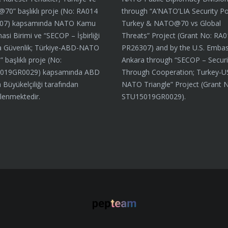
0” başlıklı proje (No: RA014
through “A’NATO’LIA Security Por
07) kapsamında NATO Kamu
Turkey & NATO@70 vs Global
asi Birimi ve “SECOP – İşbirliği
Threats” Project (Grant No: RA
a Güvenlik; Türkiye-ABD-NATO
PR26307) and by the U.S. Embas
 başlıklı proje (No:
Ankara through “SECOP – Securi
019GR0029) kapsamında ABD
Through Cooperation; Turkey-U
 Büyükelçiliği tarafından
NATO Triangle” Project (Grant 
lenmektedir.
STU15019GR0029).