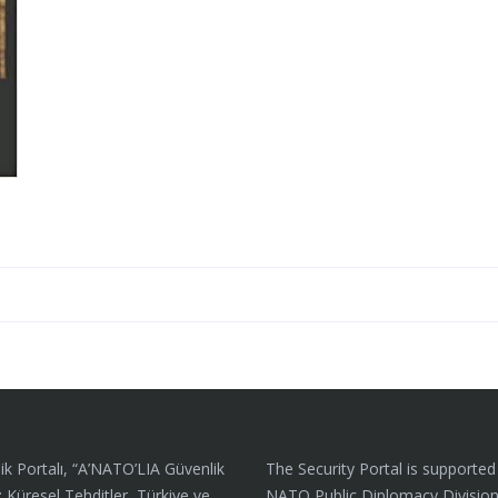
ik Portalı, “A’NATO’LIA Güvenlik
The Security Portal is supported
: Küresel Tehditler, Türkiye ve
NATO Public Diplomacy Divisio