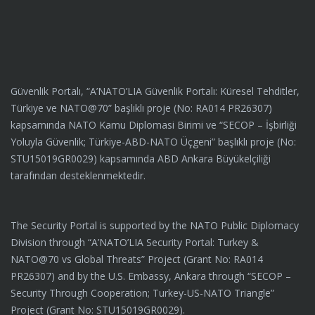
Güvenlik Portalı, “A’NATO’LIA Güvenlik Portalı: Küresel Tehditler,
Türkiye ve NATO@70” başlıklı proje (No: RA014 PR26307)
kapsamında NATO Kamu Diplomasi Birimi ve “SECOP – İşbirliği
Yoluyla Güvenlik; Türkiye-ABD-NATO Üçgeni” başlıklı proje (No:
STU15019GR0029) kapsamında ABD Ankara Büyükelçiliği
tarafından desteklenmektedir.
The Security Portal is supported by the NATO Public Diplomacy
Division through “A’NATO’LIA Security Portal: Turkey &
NATO@70 vs Global Threats” Project (Grant No: RA014
PR26307) and by the U.S. Embassy, Ankara through “SECOP –
Security Through Cooperation; Turkey-US-NATO Triangle”
Project (Grant No: STU15019GR0029).