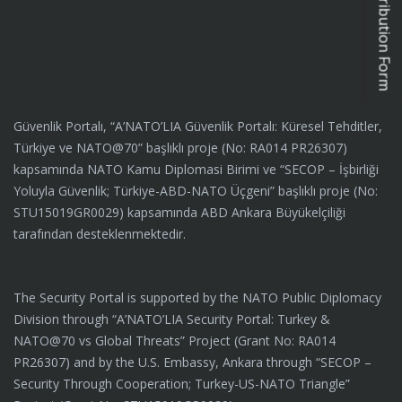
Güvenlik Portalı, “A’NATO’LIA Güvenlik Portalı: Küresel Tehditler,
Türkiye ve NATO@70” başlıklı proje (No: RA014 PR26307)
kapsamında NATO Kamu Diplomasi Birimi ve “SECOP – İşbirliği
Yoluyla Güvenlik; Türkiye-ABD-NATO Üçgeni” başlıklı proje (No:
STU15019GR0029) kapsamında ABD Ankara Büyükelçiliği
tarafından desteklenmektedir.
The Security Portal is supported by the NATO Public Diplomacy
Division through “A’NATO’LIA Security Portal: Turkey &
NATO@70 vs Global Threats” Project (Grant No: RA014
PR26307) and by the U.S. Embassy, Ankara through “SECOP –
Security Through Cooperation; Turkey-US-NATO Triangle”