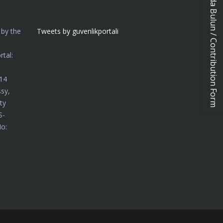
Katkıda Bulun / Contribution Form
 by the
Tweets by guvenlikportali
n
tal:
014
sy,
ty
S-
No: