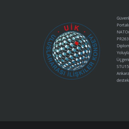
Güvenl
Portalı
NATO@7
PR263
Diplom
Yoluyl
Üçgeni”
STU15
Ankara
destek