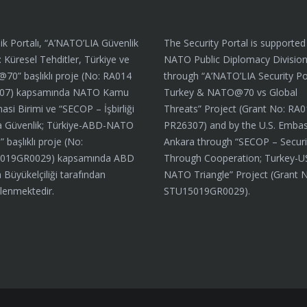
ik Portalı, “A’NATO’LIA Güvenlik
The Security Portal is supported
: Küresel Tehditler, Türkiye ve
NATO Public Diplomacy Divisio
0” başlıklı proje (No: RA014
through “A’NATO’LIA Security Por
07) kapsamında NATO Kamu
Turkey & NATO@70 vs Global
asi Birimi ve “SECOP – İşbirliği
Threats” Project (Grant No: RA
a Güvenlik; Türkiye-ABD-NATO
PR26307) and by the U.S. Embas
 başlıklı proje (No:
Ankara through “SECOP – Securi
019GR0029) kapsamında ABD
Through Cooperation; Turkey-U
 Büyükelçiliği tarafından
NATO Triangle” Project (Grant 
lenmektedir.
STU15019GR0029).