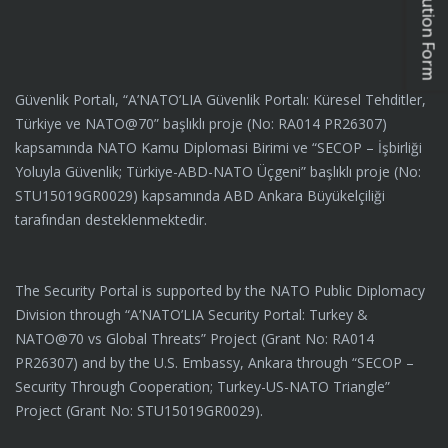
Güvenlik Portalı, “A’NATO’LIA Güvenlik Portalı: Küresel Tehditler,
Türkiye ve NATO@70” başlıklı proje (No: RA014 PR26307)
kapsamında NATO Kamu Diplomasi Birimi ve “SECOP – İşbirliği
Yoluyla Güvenlik; Türkiye-ABD-NATO Üçgeni” başlıklı proje (No:
STU15019GR0029) kapsamında ABD Ankara Büyükelçiliği
tarafından desteklenmektedir.
The Security Portal is supported by the NATO Public Diplomacy
Division through “A’NATO’LIA Security Portal: Turkey &
NATO@70 vs Global Threats” Project (Grant No: RA014
PR26307) and by the U.S. Embassy, Ankara through “SECOP –
Security Through Cooperation; Turkey-US-NATO Triangle”
Project (Grant No: STU15019GR0029).