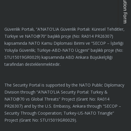
Güvenlik Portalı, “A’NATO’LIA Güvenlik Portalı: Küresel Tehditler,
Türkiye ve NATO@70” başlıklı proje (No: RA014 PR26307)
kapsamında NATO Kamu Diplomasi Birimi ve “SECOP – İşbirliği
Yoluyla Güvenlik; Türkiye-ABD-NATO Üçgeni” başlıklı proje (No:
STU15019GR0029) kapsamında ABD Ankara Büyükelçiliği
tarafından desteklenmektedir.
The Security Portal is supported by the NATO Public Diplomacy
Division through “A’NATO’LIA Security Portal: Turkey &
NATO@70 vs Global Threats” Project (Grant No: RA014
PR26307) and by the U.S. Embassy, Ankara through “SECOP –
Security Through Cooperation; Turkey-US-NATO Triangle”
Project (Grant No: STU15019GR0029).