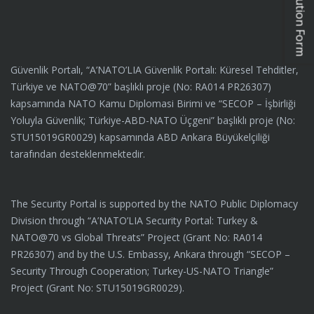
Güvenlik Portalı, “A’NATO’LIA Güvenlik Portalı: Küresel Tehditler,
Türkiye ve NATO@70” başlıklı proje (No: RA014 PR26307)
kapsamında NATO Kamu Diplomasi Birimi ve “SECOP – İşbirliği
Yoluyla Güvenlik; Türkiye-ABD-NATO Üçgeni” başlıklı proje (No:
STU15019GR0029) kapsamında ABD Ankara Büyükelçiliği
tarafından desteklenmektedir.
The Security Portal is supported by the NATO Public Diplomacy
Division through “A’NATO’LIA Security Portal: Turkey &
NATO@70 vs Global Threats” Project (Grant No: RA014
PR26307) and by the U.S. Embassy, Ankara through “SECOP –
Security Through Cooperation; Turkey-US-NATO Triangle”
Project (Grant No: STU15019GR0029).