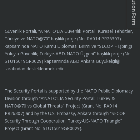
Güvenlik Portalı, “A’NATO’LIA Güvenlik Portalı: Küresel Tehditler,
Türkiye ve NATO@70” başlıklı proje (No: RA014 PR26307)
kapsamında NATO Kamu Diplomasi Birimi ve “SECOP – İşbirliği
Yoluyla Güvenlik; Türkiye-ABD-NATO Üçgeni” başlıklı proje (No:
STU15019GR0029) kapsamında ABD Ankara Büyükelçiliği
tarafından desteklenmektedir.
The Security Portal is supported by the NATO Public Diplomacy
Division through “A’NATO’LIA Security Portal: Turkey &
NATO@70 vs Global Threats” Project (Grant No: RA014
PR26307) and by the U.S. Embassy, Ankara through “SECOP –
Security Through Cooperation; Turkey-US-NATO Triangle”
Project (Grant No: STU15019GR0029).