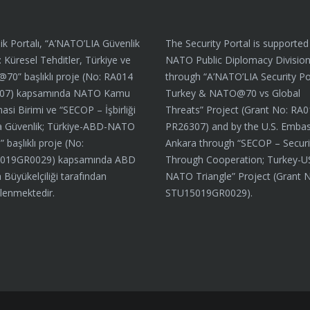
ik Portalı, “A’NATO’LIA Güvenlik
The Security Portal is supported
: Küresel Tehditler, Türkiye ve
NATO Public Diplomacy Divisio
0” başlıklı proje (No: RA014
through “A’NATO’LIA Security Por
07) kapsamında NATO Kamu
Turkey & NATO@70 vs Global
asi Birimi ve “SECOP – İşbirliği
Threats” Project (Grant No: RA
a Güvenlik; Türkiye-ABD-NATO
PR26307) and by the U.S. Embas
 başlıklı proje (No:
Ankara through “SECOP – Securi
019GR0029) kapsamında ABD
Through Cooperation; Turkey-U
 Büyükelçiliği tarafından
NATO Triangle” Project (Grant 
lenmektedir.
STU15019GR0029).