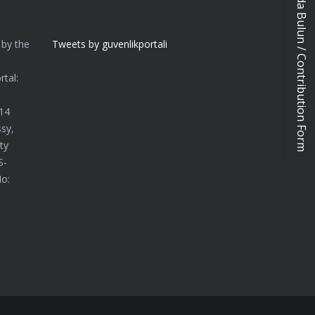
Katkıda Bulun / Contribution Form
 by the
Tweets by guvenlikportali
n
tal:
014
sy,
ty
S-
No: