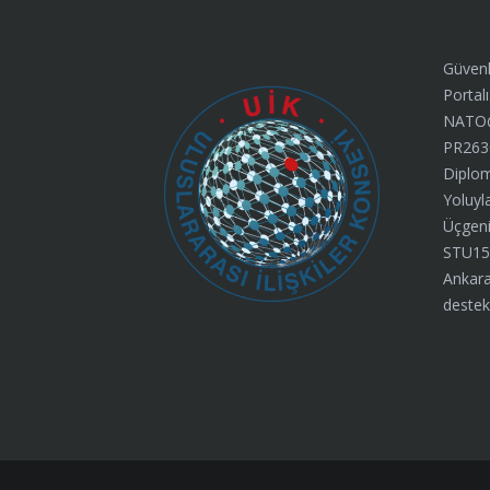
Güvenl
Portalı
NATO@7
PR263
Diplom
Yoluyl
Üçgeni”
STU15
Ankara
destek