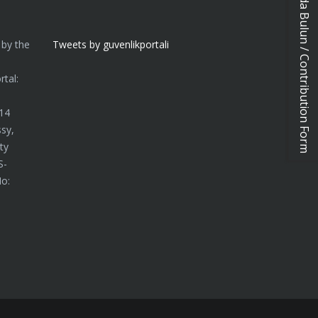
Katkıda Bulun / Contribution Form
 by the
Tweets by guvenlikportali
n
tal:
014
sy,
ty
S-
No: