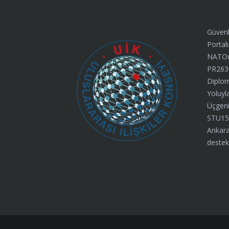
Güvenl
Portalı
NATO@7
PR263
Diplom
Yoluyl
Üçgeni”
STU15
Ankara
destek