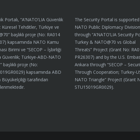
ik Portalı, “A’NATO’LIA Güvenlik
The Security Portal is supported
: Küresel Tehditler, Türkiye ve
NATO Public Diplomacy Divisio
0” başlıklı proje (No: RA014
through “A’NATO’LIA Security Por
07) kapsamında NATO Kamu
Turkey & NATO@70 vs Global
asi Birimi ve “SECOP – İşbirliği
Threats” Project (Grant No: RA
a Güvenlik; Türkiye-ABD-NATO
PR26307) and by the U.S. Embas
 başlıklı proje (No:
Ankara through “SECOP – Securi
019GR0029) kapsamında ABD
Through Cooperation; Turkey-U
 Büyükelçiliği tarafından
NATO Triangle” Project (Grant 
lenmektedir.
STU15019GR0029).