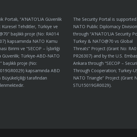
ik Portalı, “A’NATO’LIA Güvenlik
The Security Portal is supported
: Küresel Tehditler, Türkiye ve
NATO Public Diplomacy Divisio
0” başlıklı proje (No: RA014
through “A’NATO’LIA Security Por
07) kapsamında NATO Kamu
Turkey & NATO@70 vs Global
asi Birimi ve “SECOP – İşbirliği
Threats” Project (Grant No: RA
a Güvenlik; Türkiye-ABD-NATO
PR26307) and by the U.S. Embas
 başlıklı proje (No:
Ankara through “SECOP – Securi
019GR0029) kapsamında ABD
Through Cooperation; Turkey-U
 Büyükelçiliği tarafından
NATO Triangle” Project (Grant 
lenmektedir.
STU15019GR0029).