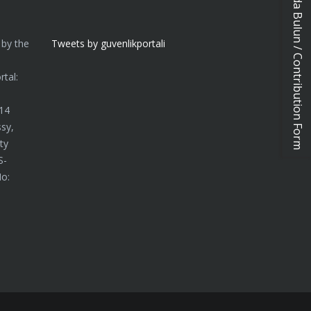
Katkıda Bulun / Contribution Form
 by the
Tweets by guvenlikportali
n
tal:
014
sy,
ty
S-
No: