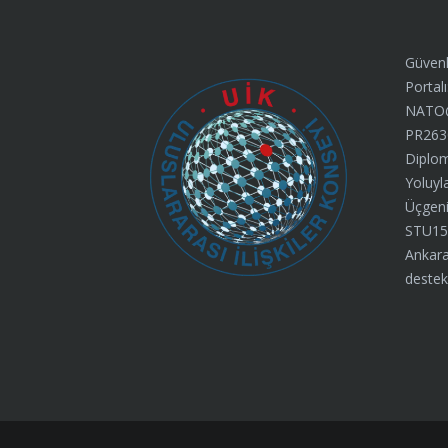
Güvenl
Portalı
NATO@7
PR263
Diplom
Yoluyl
Üçgeni”
STU15
Ankara
destek