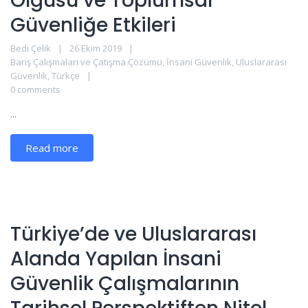
Olgusu ve Toplumsal
Güvenliğe Etkileri
Bedi Çelik
26 Ekim 2019
Barış Çalışmaları ve Çatışma Çözümü
,
İnsani Güvenlik
,
Uluslararası
Güvenlik
,
Türkçe
0 comments
...
Read more
Türkiye’de ve Uluslararası
Alanda Yapılan İnsani
Güvenlik Çalışmalarının