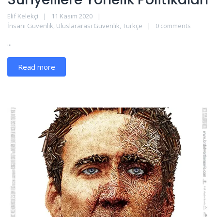
Elif Kelekçi
11 Kasım 2020
İnsani Güvenlik
,
Uluslararası Güvenlik
,
Türkçe
0 comments
...
Read more