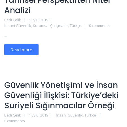
Tarihsel Perspektiften Nitel
Analizi
Bedi Çelik
5 Eylül 2019
İnsani Güvenlik
,
Kuramsal Çalışmalar
,
Türkçe
0 comments
...
Read more
Güvenlik Yönetişimi ve İnsan
Güvenliği İlişkisi: Türkiye’deki
Suriyeli Sığınmacılar Örneği
Bedi Çelik
4 Eylül 2019
İnsani Güvenlik
,
Türkçe
0 comments