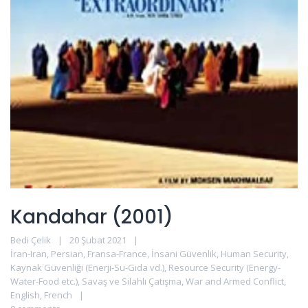
Kandahar (2001)
Bedi Çelik
20 Şubat 2021
İran-Iran
,
Persian
,
Fransa-France
,
İnsani Güvenlik
,
Human Security
,
Kaynak Güvenliği (Enerji-Su-Gıda vd.)
,
Resource Security (Energy-
Water-Food etc.)
,
Savaş ve Silahlı Çatışma
,
War and Armed Conflict
,
English
,
French