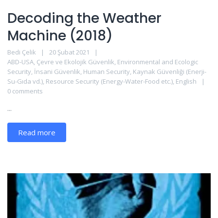
Decoding the Weather
Machine (2018)
Bedi Çelik
20 Şubat 2021
ABD-USA
,
Çevre ve Ekolojik Güvenlik
,
Environmental and Ecologic
Security
,
İnsani Güvenlik
,
Human Security
,
Kaynak Güvenliği (Enerji-
Su-Gıda vd.)
,
Resource Security (Energy-Water-Food etc.)
,
English
0 comments
...
Read more