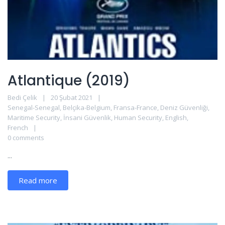
Atlantique (2019)
Bedi Çelik
20 Şubat 2021
Senegal-Senegal
,
Belçika-Belgium
,
Fransa-France
,
Deniz Güvenliği
,
Maritime Security
,
İnsani Güvenlik
,
Human Security
,
English
,
French
0 comments
...
Read more