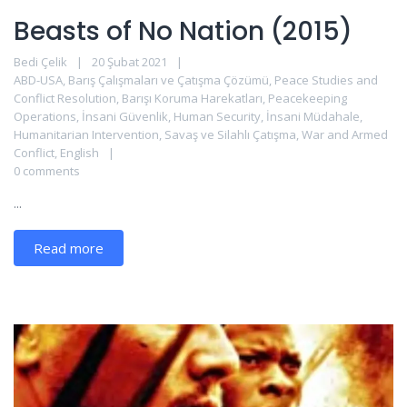
Beasts of No Nation (2015)
Bedi Çelik
20 Şubat 2021
ABD-USA
,
Barış Çalışmaları ve Çatışma Çözümü
,
Peace Studies and
Conflict Resolution
,
Barışı Koruma Harekatları
,
Peacekeeping
Operations
,
İnsani Güvenlik
,
Human Security
,
İnsani Müdahale
,
Humanitarian Intervention
,
Savaş ve Silahlı Çatışma
,
War and Armed
Conflict
,
English
0 comments
...
Read more