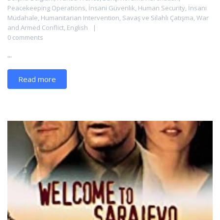
Peacekeeping Operations
,
İnsani Güvenlik
,
Human Security
,
İnsani
Müdahale
,
Humanitarian Intervention
,
Savaş ve Silahlı Çatışma
,
War
and Armed Conflict
,
English
0 comments
...
Read more