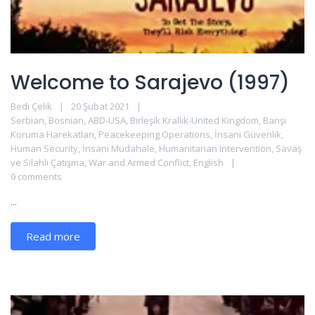
Welcome to Sarajevo (1997)
Bedi Çelik
20 Şubat 2021
Serbian
,
Bosnian
,
ABD-USA
,
Birleşik Krallık-United Kingdom
,
Barışı
Koruma Harekatları
,
Peacekeeping Operations
,
İnsani Güvenlik
,
Human Security
,
İnsani Müdahale
,
Humanitarian Intervention
,
Savaş
ve Silahlı Çatışma
,
War and Armed Conflict
,
English
0 comments
...
Read more