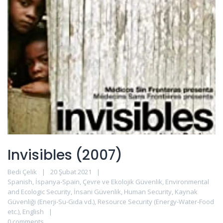
Invisibles (2007)
Bedi Çelik
20 Şubat 2021
Spanish
,
İspanya-Spain
,
Çevre ve Ekolojik Güvenlik
,
Environmental
and Ecologic Security
,
İnsani Güvenlik
,
Human Security
,
Kaynak
Güvenliği (Enerji-Su-Gıda vd.)
,
Resource Security (Energy-Water-Food
etc.)
,
English
0 comments