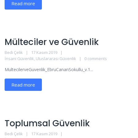
Read more
Mülteciler ve Güvenlik
Bedi Çelik
17 Kasım 2019
İnsani Güvenlik
,
Uluslararası Güvenlik
0 comments
MultecilerveGuvenlik_EbruCananSokullu_v.1...
Read more
Toplumsal Güvenlik
Bedi Çelik
17 Kasım 2019