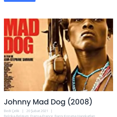
Johnny Mad Dog (2008)
Bedi Çelik
20 Şubat 2021
Belçika-Belgium
,
Fransa-France
,
Barışı Koruma Harekatları
,