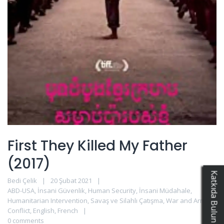
First They Killed My Father
(2017)
Bedi Çelik
20 Şubat 2021
ABD-USA
,
İnsani Güvenlik
,
Human Security
,
İnsani Müdahale
,
Humanitarian Intervention
,
Savaş ve Silahlı Çatışma
,
War and Armed
Conflict
,
English
,
French
0 comments