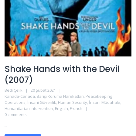
Shake Hands with the Devil
(2007)
Bedi Çelik
20 Şubat 2021
Kanada-Canada
,
Barışı Koruma Harekatları
,
Peacekeeping
Operations
,
İnsani Güvenlik
,
Human Security
,
İnsani Müdahale
,
Humanitarian Intervention
,
English
,
French
0 comments
...