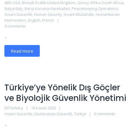
ABD-USA
,
Birleşik Krallık-United Kingdom
,
Güney Afrika-South Africa
,
İtalya-Italy
,
Barışı Koruma Harekatları
,
Peacekeeping Operations
,
İnsani Güvenlik
,
Human Security
,
İnsani Müdahale
,
Humanitarian
Intervention
,
English
,
French
0 comments
...
Read more
Türkiye’ye Yönelik Dış Göçler
ve Biyolojik Güvenlik Yönetimi
Elif Kelekçi
18 Kasım 2020
İnsani Güvenlik
,
Uluslararası Güvenlik
,
Türkçe
0 comments
...