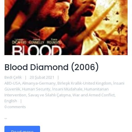
Blood Diamond (2006)
Bedi Çelik
20 Şubat 2021
ABD-USA
,
Almanya-Germany
,
Birleşik Krallık-United Kingdom
,
İnsani
Güvenlik
,
Human Security
,
İnsani Müdahale
,
Humanitarian
Intervention
,
Savaş ve Silahlı Çatışma
,
War and Armed Conflict
,
English
0 comments
...
Read more