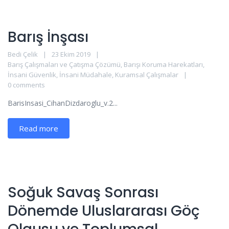
Barış İnşası
Bedi Çelik
23 Ekim 2019
Barış Çalışmaları ve Çatışma Çözümü
,
Barışı Koruma Harekatları
,
İnsani Güvenlik
,
İnsani Müdahale
,
Kuramsal Çalışmalar
0 comments
BarisInsasi_CihanDizdaroglu_v.2...
Read more
Soğuk Savaş Sonrası
Dönemde Uluslararası Göç