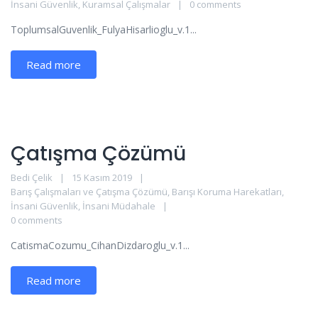
İnsani Güvenlik
,
Kuramsal Çalışmalar
0 comments
ToplumsalGuvenlik_FulyaHisarlioglu_v.1...
Read more
Çatışma Çözümü
Bedi Çelik
15 Kasım 2019
Barış Çalışmaları ve Çatışma Çözümü
,
Barışı Koruma Harekatları
,
İnsani Güvenlik
,
İnsani Müdahale
0 comments
CatismaCozumu_CihanDizdaroglu_v.1...
Read more