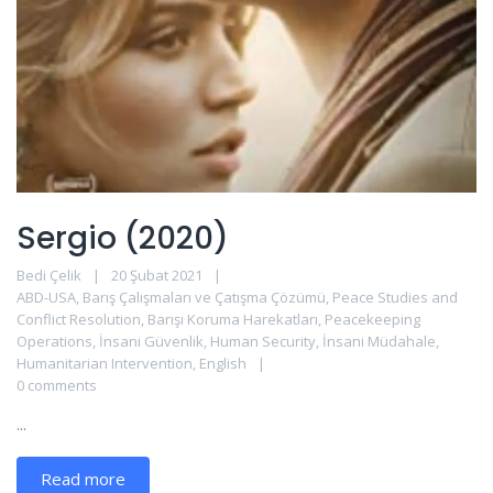
Sergio (2020)
Bedi Çelik
20 Şubat 2021
ABD-USA
,
Barış Çalışmaları ve Çatışma Çözümü
,
Peace Studies and
Conflict Resolution
,
Barışı Koruma Harekatları
,
Peacekeeping
Operations
,
İnsani Güvenlik
,
Human Security
,
İnsani Müdahale
,
Humanitarian Intervention
,
English
0 comments
...
Read more