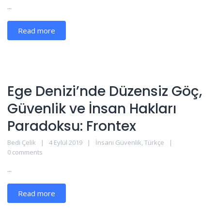
...
Read more
Ege Denizi’nde Düzensiz Göç,
Güvenlik ve İnsan Hakları
Paradoksu: Frontex
Bedi Çelik
4 Eylül 2019
İnsani Güvenlik
,
Türkçe
0 comments
...
Read more