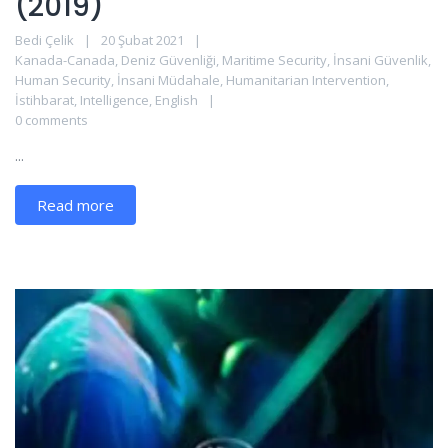
(2019)
Bedi Çelik
20 Şubat 2021
Kanada-Canada
,
Deniz Güvenliği
,
Maritime Security
,
İnsani Güvenlik
,
Human Security
,
İnsani Müdahale
,
Humanitarian Intervention
,
İstihbarat
,
Intelligence
,
English
0 comments
...
Read more