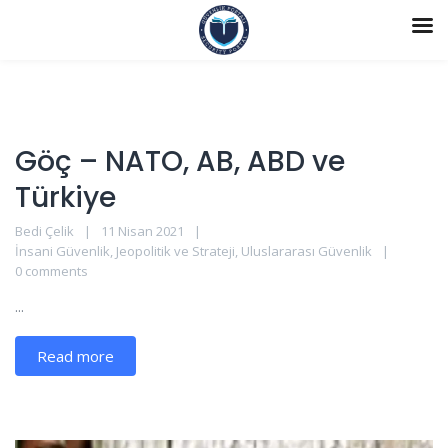
Göç – NATO, AB, ABD ve
Türkiye
Bedi Çelik
11 Nisan 2021
İnsani Güvenlik
,
Jeopolitik ve Strateji
,
Uluslararası Güvenlik
0 comments
...
Read more