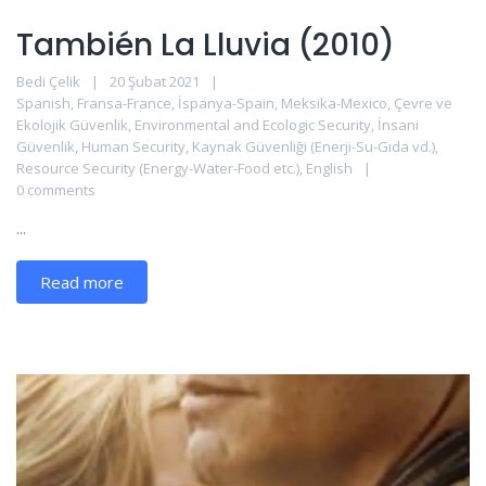
También La Lluvia (2010)
Bedi Çelik
20 Şubat 2021
Spanish
,
Fransa-France
,
İspanya-Spain
,
Meksika-Mexico
,
Çevre ve
Ekolojik Güvenlik
,
Environmental and Ecologic Security
,
İnsani
Güvenlik
,
Human Security
,
Kaynak Güvenliği (Enerji-Su-Gıda vd.)
,
Resource Security (Energy-Water-Food etc.)
,
English
0 comments
...
Read more