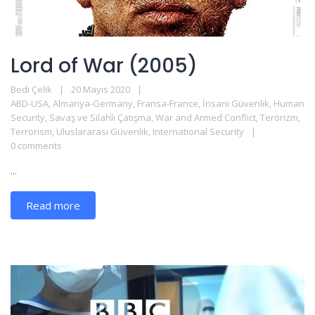
Lord of War (2005)
Bedi Çelik
20 Mayıs 2020
ABD-USA
,
Almanya-Germany
,
Fransa-France
,
İnsani Güvenlik
,
Human
Security
,
Savaş ve Silahlı Çatışma
,
War and Armed Conflict
,
Terörizm
,
Terrorism
,
Uluslararası Güvenlik
,
International Security
0 comments
...
Read more