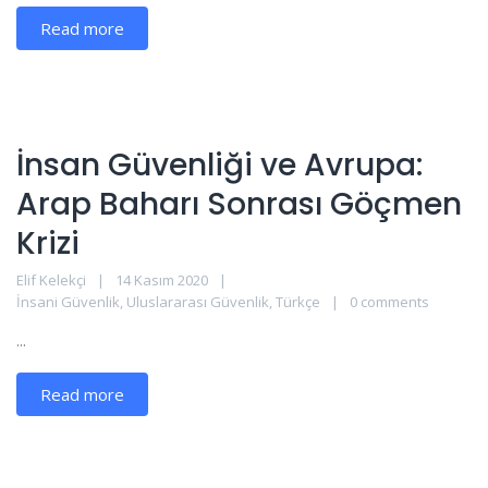
Read more
İnsan Güvenliği ve Avrupa:
Arap Baharı Sonrası Göçmen
Krizi
Elif Kelekçi
14 Kasım 2020
İnsani Güvenlik
,
Uluslararası Güvenlik
,
Türkçe
0 comments
...
Read more